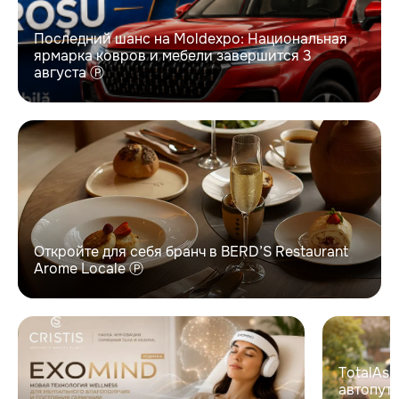
Последний шанс на Moldexpo: Национальная
ярмарка ковров и мебели завершится 3
августа Ⓟ
Откройте для себя бранч в BERD’S Restaurant
Arome Locale Ⓟ
TotalAsi
автопуте