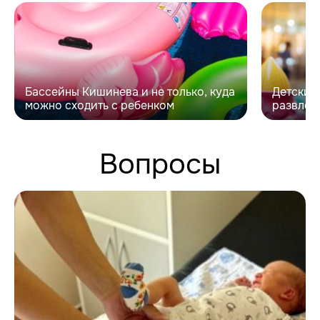
Бассейны Кишинева и не только, куда
Детские
можно сходить с ребенком
развлек
Вопросы