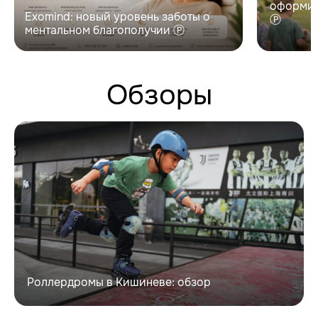
оформит
Exomind: новый уровень заботы о
Ⓟ
ментальном благополучии Ⓟ
Обзоры
Роллердромы в Кишиневе: обзор