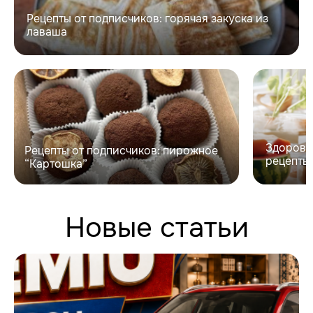
Рецепты от подписчиков: горячая закуска из
лаваша
Здоровы
Рецепты от подписчиков: пирожное
рецепты
“Картошка”
Новые статьи