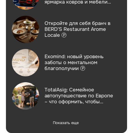
ярмарка ковров и мебели
завершится 3 августа Ⓟ
Откройте для себя бранч в
BERD’S Restaurant Arome
Locale Ⓟ
Exomind: новый уровень
заботы о ментальном
благополучии Ⓟ
TotalAsig: Семейное
автопутешествие по Европе
– что оформить, чтобы
отдыхать спокойно Ⓟ
Показать еще