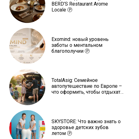
BERD’S Restaurant Arome
Locale Ⓟ
Exomind: новый уровень
заботы о ментальном
благополучии Ⓟ
TotalAsig: Семейное
автопутешествие по Европе –
что оформить, чтобы отдыхать
спокойно Ⓟ
SKYSTORE: Что важно знать о
здоровье детских зубов
летом Ⓟ