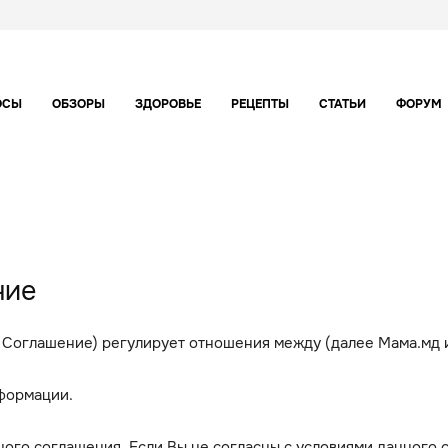
ОСЫ
ОБЗОРЫ
ЗДОРОВЬЕ
РЕЦЕПТЫ
СТАТЬИ
ФОРУМ
ние
Соглашение) регулирует отношения между (далее Мама.мд и
нформации.
ного соглашения. Если Вы не согласны с условиями данного 