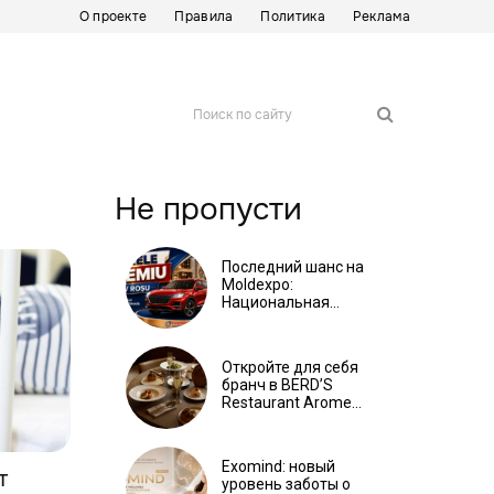
О проекте
Правила
Политика
Реклама
Поиск по сайту
Не пропусти
Последний шанс на
Moldexpo:
Национальная
ярмарка ковров и
мебели завершится 3
августа Ⓟ
Откройте для себя
бранч в BERD’S
Restaurant Arome
Locale Ⓟ
Exomind: новый
т
уровень заботы о