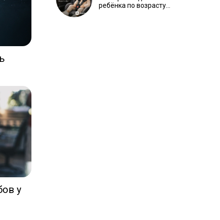
ребёнка по возрасту и
весу Ⓟ
ть
бов у
)