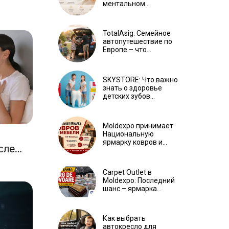
ментальном
благополучии Ⓟ
TotalAsig: Семейное
автопутешествие по
Европе – что
оформить, чтобы
отдыхать спокойно Ⓟ
SKYSTORE: Что важно
знать о здоровье
детских зубов
летом Ⓟ
Moldexpo принимает
Национальную
ярмарку ковров и
сле
мебели с 9 по 14 июля
Ⓟ
Carpet Outlet в
Moldexpo: Последний
шанс – ярмарка
ковров продлится
только до 15 июня Ⓟ
Как выбрать
автокресло для