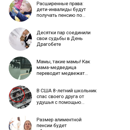
Расширенные права:
дети-инвалиды будут
получать пенсию по
случаю потери кормильца
Десятки пар соединили
свои судьбы в День
Драгобете
Мамы, такие мамы! Как
мама-медведица
переводит медвежат
через дорогу
В США 8-летний школьник
спас своего друга от
удушья с помощью
приема Геймлиха
Размер алиментной
пенсии будет