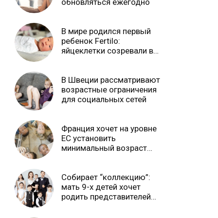
обновляться ежегодно
В мире родился первый
ребенок Fertilo:
яйцеклетки созревали вне
тела матери
В Швеции рассматривают
возрастные ограничения
для социальных сетей
Франция хочет на уровне
ЕС установить
минимальный возраст
доступа к соцсетям
Собирает “коллекцию”:
мать 9-х детей хочет
родить представителей
всех знаков Зодиака