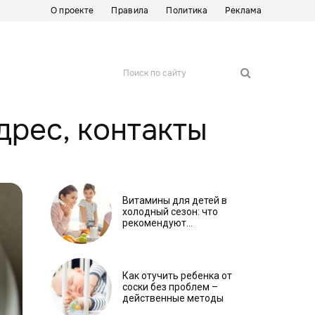
О проекте
Правила
Политика
Реклама
Поиск по сайту
дрес, контакты
Витамины для детей в
холодный сезон: что
рекомендуют
специалисты
Как отучить ребенка от
соски без проблем –
действенные методы