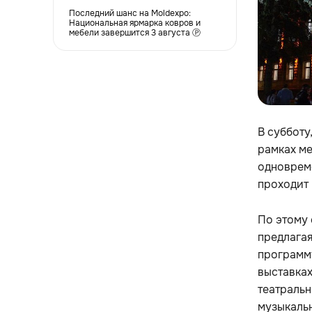
Последний шанс на Moldexpo:
Национальная ярмарка ковров и
мебели завершится 3 августа Ⓟ
В субботу
рамках м
одновреме
проходит
По этому 
предлагая
программу
выставках
театральн
музыкальн