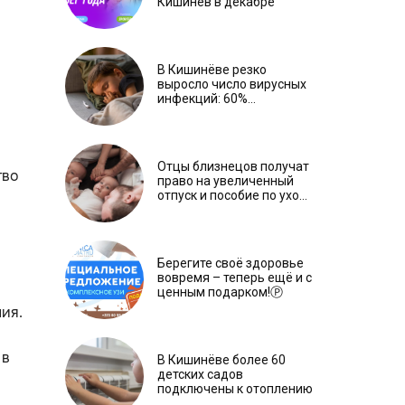
Кишинёв в декабре
В Кишинёве резко
выросло число вирусных
инфекций: 60%
заболевших – дети
Отцы близнецов получат
тво
право на увеличенный
отпуск и пособие по уходу
на каждого ребенка
Берегите своё здоровье
вовремя – теперь ещё и с
ценным подарком!Ⓟ
ия.
 в
В Кишинёве более 60
детских садов
подключены к отоплению