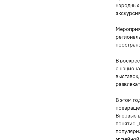
народных 
экскурсия
Мероприят
региональ
пространс
В воскрес
с национ
выставок,
развлекат
В этом го
превращен
Впервые 
понятие „
популяри
музейной