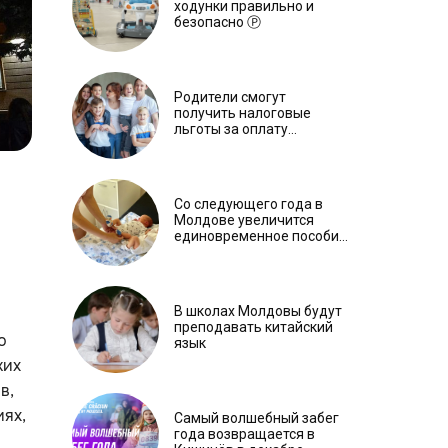
ходунки правильно и
безопасно Ⓟ
Родители смогут
получить налоговые
льготы за оплату
обучения детей
Со следующего года в
Молдове увеличится
единовременное пособие
при рождении ребенка
В школах Молдовы будут
преподавать китайский
ю
язык
ких
в,
иях,
Самый волшебный забег
года возвращается в