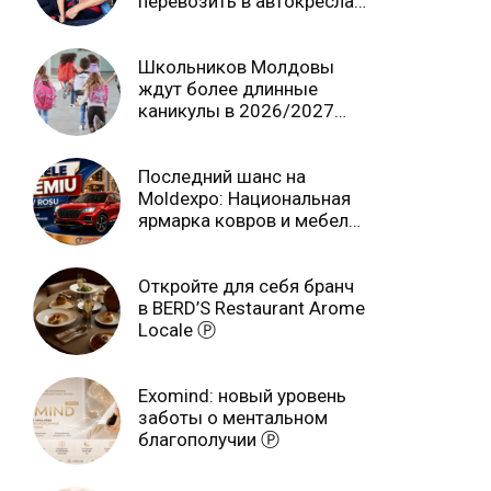
перевозить в автокреслах
независимо от возраста
Школьников Молдовы
ждут более длинные
каникулы в 2026/2027
учебном году
Последний шанс на
Moldexpo: Национальная
ярмарка ковров и мебели
завершится 3 августа Ⓟ
Откройте для себя бранч
в BERD’S Restaurant Arome
Locale Ⓟ
Exomind: новый уровень
заботы о ментальном
благополучии Ⓟ