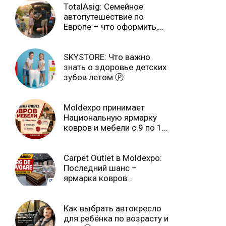
TotalAsig: Семейное
автопутешествие по
Европе – что оформить,
чтобы отдыхать спокойно
Ⓟ
SKYSTORE: Что важно
знать о здоровье детских
зубов летом Ⓟ
Moldexpo принимает
Национальную ярмарку
ковров и мебели с 9 по 14
июля Ⓟ
Carpet Outlet в Moldexpo:
Последний шанс –
ярмарка ковров
продлится только до 15
июня Ⓟ
Как выбрать автокресло
для ребёнка по возрасту и