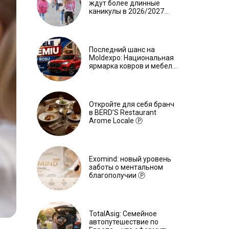
ждут более длинные
каникулы в 2026/2027
учебном году
Последний шанс на
Moldexpo: Национальная
ярмарка ковров и мебели
завершится 3 августа Ⓟ
Откройте для себя бранч
в BERD’S Restaurant
Arome Locale Ⓟ
Exomind: новый уровень
заботы о ментальном
благополучии Ⓟ
TotalAsig: Семейное
автопутешествие по