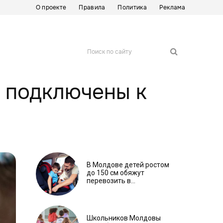
О проекте
Правила
Политика
Реклама
Поиск по сайту
в подключены к
В Молдове детей ростом
до 150 см обяжут
перевозить в
автокреслах независимо
от возраста
Школьников Молдовы