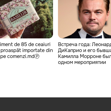
iment de 85 de ceaiuri
Встреча года: Леонар
, proaspăt importate din
ДиКаприо и его бывш
 pe comenzi.mdⓅ
Камилла Морроне был
одном мероприятии