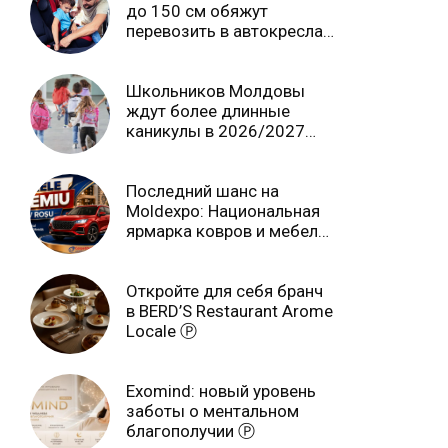
до 150 см обяжут
перевозить в автокреслах
независимо от возраста
Школьников Молдовы
ждут более длинные
каникулы в 2026/2027
учебном году
Последний шанс на
Moldexpo: Национальная
ярмарка ковров и мебели
завершится 3 августа Ⓟ
Откройте для себя бранч
в BERD’S Restaurant Arome
Locale Ⓟ
Exomind: новый уровень
заботы о ментальном
благополучии Ⓟ