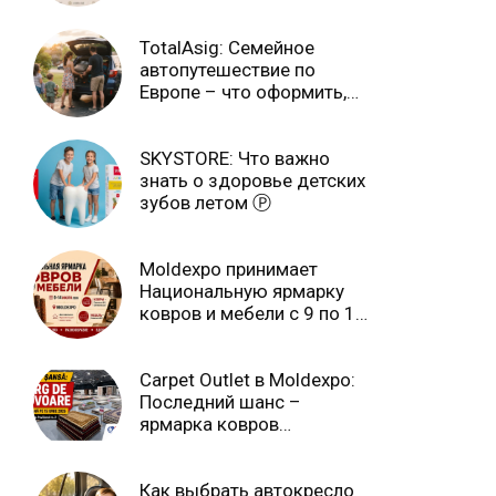
TotalAsig: Семейное
автопутешествие по
Европе – что оформить,
чтобы отдыхать спокойно
Ⓟ
SKYSTORE: Что важно
знать о здоровье детских
зубов летом Ⓟ
Moldexpo принимает
Национальную ярмарку
ковров и мебели с 9 по 14
июля Ⓟ
Carpet Outlet в Moldexpo:
Последний шанс –
ярмарка ковров
продлится только до 15
июня Ⓟ
Как выбрать автокресло