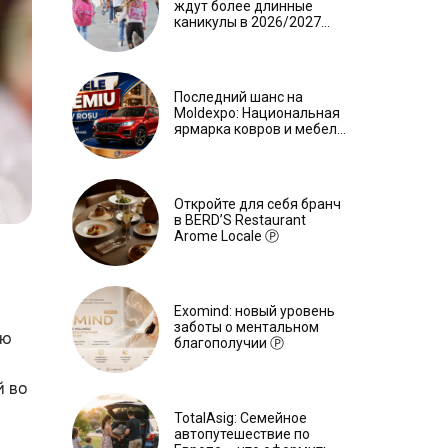
ждут более длинные
каникулы в 2026/2027
учебном году
Последний шанс на
Moldexpo: Национальная
ярмарка ковров и мебели
завершится 3 августа Ⓟ
Откройте для себя бранч
в BERD’S Restaurant
Arome Locale Ⓟ
Exomind: новый уровень
заботы о ментальном
ью
благополучии Ⓟ
й во
TotalAsig: Семейное
автопутешествие по