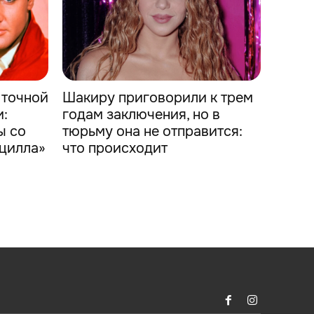
 точной
Шакиру приговорили к трем
и:
годам заключения, но в
ы со
тюрьму она не отправится:
цилла»
что происходит