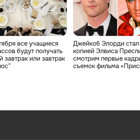
нтября все учащиеся
Джейкоб Элорди стал
ассов будут получать
копией Элвиса Пресл
й завтрак или завтрак
смотрим первые кадр
нос”
съемок фильма «Прис