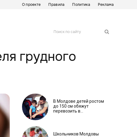
О проекте
Правила
Политика
Реклама
Поиск по сайту
еля грудного
В Молдове детей ростом
до 150 см обяжут
перевозить в
автокреслах независимо
от возраста
Школьников Молдовы