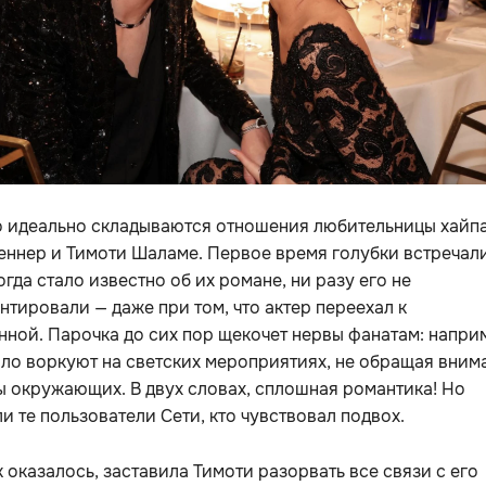
о идеально складываются отношения любительницы хайп
еннер и Тимоти Шаламе. Первое время голубки встречал
когда стало известно об их романе, ни разу его не
тировали — даже при том, что актер переехал к
ной. Парочка до сих пор щекочет нервы фанатам: напри
ло воркуют на светских мероприятиях, не обращая вним
ы окружающих. В двух словах, сплошная романтика! Но
и те пользователи Сети, кто чувствовал подвох.
к оказалось, заставила Тимоти разорвать все связи с его