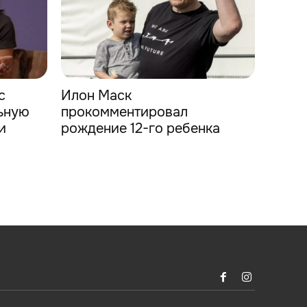
с
Илон Маск
ьную
прокомментировал
и
рождение 12-го ребенка