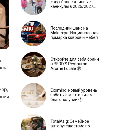
ждут более длинные
каникулы в 2026/2027
учебном году
Последний шанс на
Moldexpo: Национальная
ярмарка ковров и мебели
завершится 3 августа Ⓟ
Откройте для себя бранч
а
в BERD’S Restaurant
ись
Arome Locale Ⓟ
мер,
Exomind: новый уровень
заботы о ментальном
ания
благополучии Ⓟ
TotalAsig: Семейное
автопутешествие по