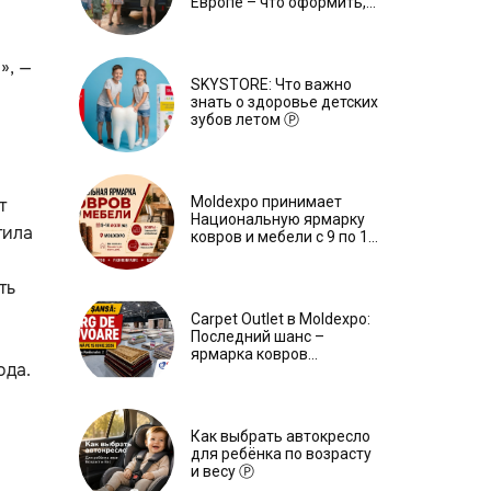
Европе – что оформить,
чтобы отдыхать спокойно
Ⓟ
», —
SKYSTORE: Что важно
и
знать о здоровье детских
зубов летом Ⓟ
Moldexpo принимает
т
Национальную ярмарку
тила
ковров и мебели с 9 по 14
июля Ⓟ
ть
Carpet Outlet в Moldexpo:
Последний шанс –
ярмарка ковров
ода.
продлится только до 15
июня Ⓟ
Как выбрать автокресло
для ребёнка по возрасту
и весу Ⓟ