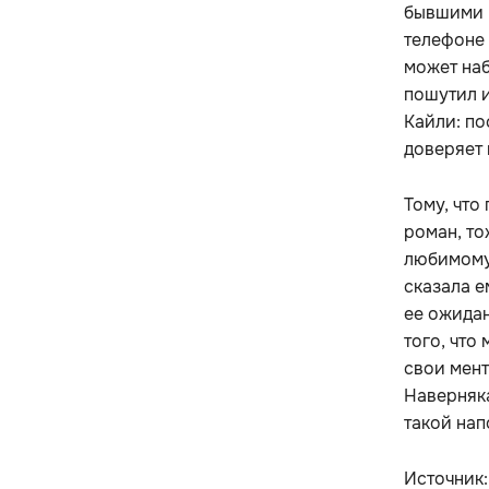
бывшими и
телефоне 
может наб
пошутил и
Кайли: по
доверяет 
Тому, что
роман, то
любимому 
сказала е
ее ожидан
того, что
свои мент
Наверняка
такой нап
Источник