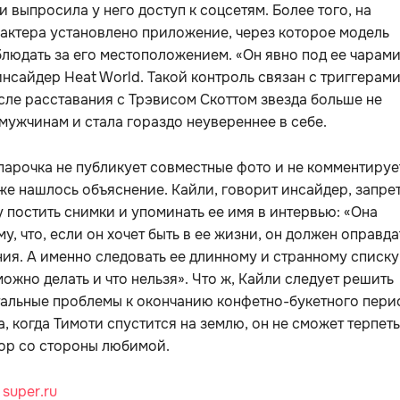
 выпросила у него доступ к соцсетям. Более того, на
актера установлено приложение, через которое модель
людать за его местоположением. «Он явно под ее чарами
нсайдер Heat World. Такой контроль связан с триггерам
сле расставания с Трэвисом Скоттом звезда больше не
мужчинам и стала гораздо неувереннее в себе.
 парочка не публикует совместные фото и не комментируе
же нашлось объяснение. Кайли, говорит инсайдер, запре
постить снимки и упоминать ее имя в интервью: «Она
му, что, если он хочет быть в ее жизни, он должен оправда
ия. А именно следовать ее длинному и странному списку
 можно делать и что нельзя». Что ж, Кайли следует решить
альные проблемы к окончанию конфетно-букетного пери
, когда Тимоти спустится на землю, он не сможет терпеть
ор со стороны любимой.
:
super.ru