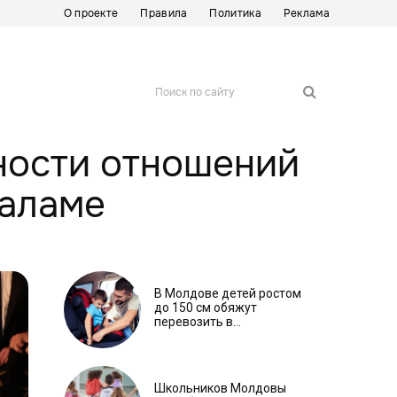
О проекте
Правила
Политика
Реклама
Поиск по сайту
ности отношений
Шаламе
В Молдове детей ростом
до 150 см обяжут
перевозить в
автокреслах независимо
от возраста
Школьников Молдовы