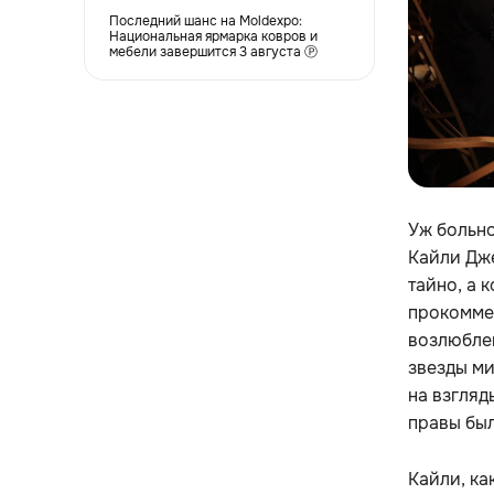
Последний шанс на Moldexpo:
Национальная ярмарка ковров и
мебели завершится 3 августа Ⓟ
Уж больн
Кайли Дж
тайно, а 
прокоммен
возлюблен
звезды ми
на взгляд
правы был
Кайли, ка