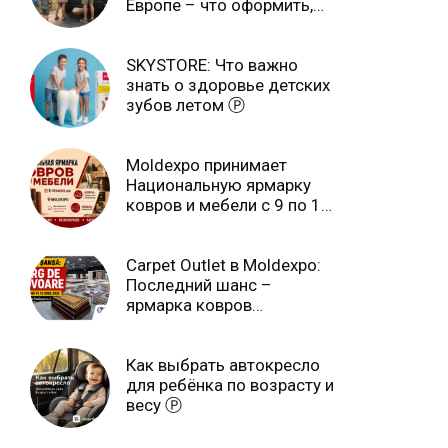
Европе – что оформить,
чтобы отдыхать спокойно
Ⓟ
SKYSTORE: Что важно
знать о здоровье детских
зубов летом Ⓟ
Moldexpo принимает
Национальную ярмарку
ковров и мебели с 9 по 14
июля Ⓟ
Carpet Outlet в Moldexpo:
Последний шанс –
ярмарка ковров
продлится только до 15
июня Ⓟ
Как выбрать автокресло
для ребёнка по возрасту и
весу Ⓟ