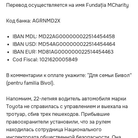
Перевод осуществляется на имя Fundația MCharity
Код банка: AGRNMD2X
IBAN MDL: MD22AG000000022514454458
IBAN USD: MD54AG000000022514454464
IBAN EUR: MD81AG000000022514454463
Cod Fiscal: 1021620005849
В комментарии к оплате укажите: “Для семьи Бивол”
(pentru familia Bivol).
Напомним, 22-летняя водитель автомобиля марки
Toyota не справилась с управлением и выехала на
тротуар, сбив трех пешеходов. Прибывшие
правоохранители установили, что за рулем
находилась сотрудница Национального
инспектората общественной безопасности. Она