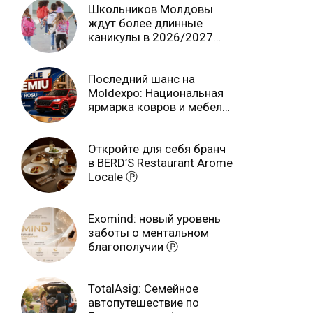
Школьников Молдовы
ждут более длинные
каникулы в 2026/2027
учебном году
Последний шанс на
Moldexpo: Национальная
ярмарка ковров и мебели
завершится 3 августа Ⓟ
Откройте для себя бранч
в BERD’S Restaurant Arome
Locale Ⓟ
Exomind: новый уровень
заботы о ментальном
благополучии Ⓟ
TotalAsig: Семейное
автопутешествие по