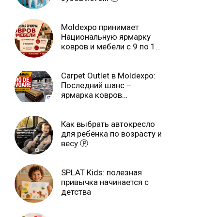
Moldexpo принимает
Национальную ярмарку
ковров и мебели с 9 по 14
июля Ⓟ
Carpet Outlet в Moldexpo:
Последний шанс –
ярмарка ковров
продлится только до 15
июня Ⓟ
Как выбрать автокресло
для ребёнка по возрасту и
весу Ⓟ
SPLAT Kids: полезная
привычка начинается с
детства