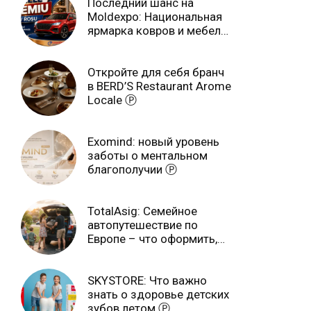
Последний шанс на
Moldexpo: Национальная
ярмарка ковров и мебели
завершится 3 августа Ⓟ
Откройте для себя бранч
в BERD’S Restaurant Arome
Locale Ⓟ
Exomind: новый уровень
заботы о ментальном
благополучии Ⓟ
TotalAsig: Семейное
автопутешествие по
Европе – что оформить,
чтобы отдыхать спокойно
Ⓟ
SKYSTORE: Что важно
знать о здоровье детских
зубов летом Ⓟ