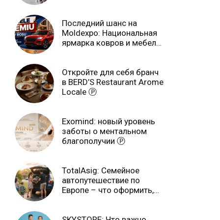
учебном году
Последний шанс на
Moldexpo: Национальная
ярмарка ковров и мебели
завершится 3 августа Ⓟ
Откройте для себя бранч
в BERD’S Restaurant Arome
Locale Ⓟ
Exomind: новый уровень
заботы о ментальном
благополучии Ⓟ
TotalAsig: Семейное
автопутешествие по
Европе – что оформить,
чтобы отдыхать спокойно
Ⓟ
SKYSTORE: Что важно