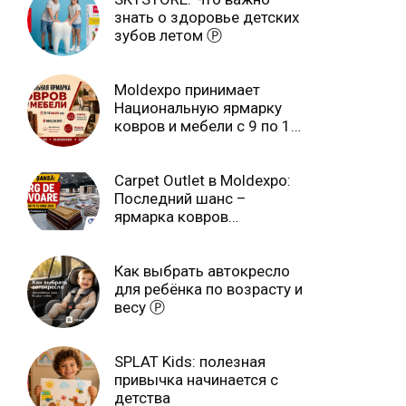
знать о здоровье детских
зубов летом Ⓟ
Moldexpo принимает
Национальную ярмарку
ковров и мебели с 9 по 14
июля Ⓟ
Carpet Outlet в Moldexpo:
Последний шанс –
ярмарка ковров
продлится только до 15
июня Ⓟ
Как выбрать автокресло
для ребёнка по возрасту и
весу Ⓟ
SPLAT Kids: полезная
привычка начинается с
детства