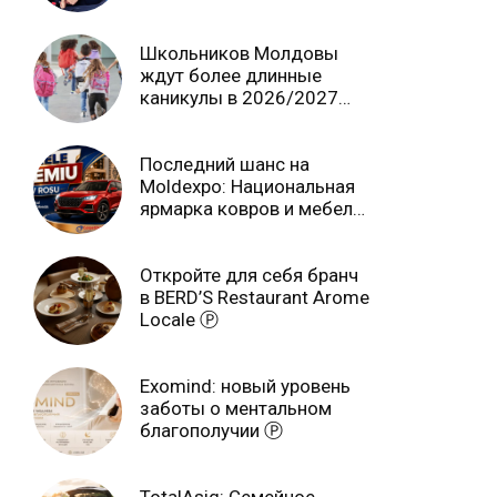
независимо от возраста
Школьников Молдовы
ждут более длинные
каникулы в 2026/2027
учебном году
Последний шанс на
Moldexpo: Национальная
ярмарка ковров и мебели
завершится 3 августа Ⓟ
Откройте для себя бранч
в BERD’S Restaurant Arome
Locale Ⓟ
Exomind: новый уровень
заботы о ментальном
благополучии Ⓟ