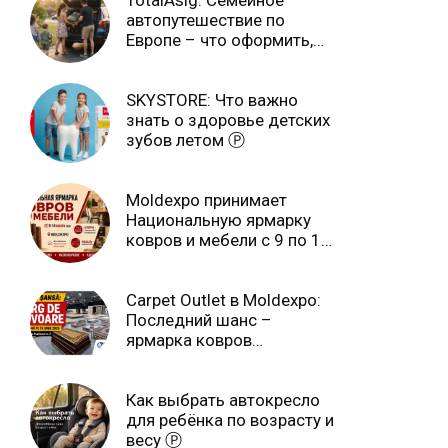
TotalAsig: Семейное
автопутешествие по
Европе – что оформить,
чтобы отдыхать спокойно
Ⓟ
SKYSTORE: Что важно
знать о здоровье детских
зубов летом Ⓟ
Moldexpo принимает
Национальную ярмарку
ковров и мебели с 9 по 14
июля Ⓟ
Carpet Outlet в Moldexpo:
Последний шанс –
ярмарка ковров
продлится только до 15
июня Ⓟ
Как выбрать автокресло
для ребёнка по возрасту и
весу Ⓟ