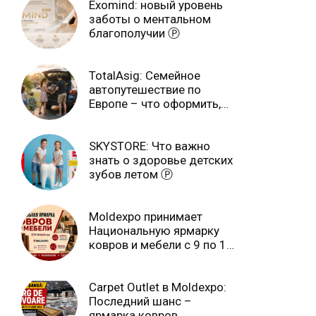
Exomind: новый уровень
заботы о ментальном
благополучии Ⓟ
TotalAsig: Семейное
автопутешествие по
Европе – что оформить,
чтобы отдыхать спокойно
Ⓟ
SKYSTORE: Что важно
знать о здоровье детских
зубов летом Ⓟ
Moldexpo принимает
Национальную ярмарку
ковров и мебели с 9 по 14
июля Ⓟ
Carpet Outlet в Moldexpo:
Последний шанс –
ярмарка ковров