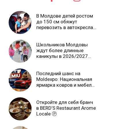
В Молдове детей ростом
до 150 см обяжут
перевозить в автокреслах
независимо от возраста
Школьников Молдовы
ждут более длинные
каникулы в 2026/2027
учебном году
Последний шанс на
Moldexpo: Национальная
ярмарка ковров и мебели
завершится 3 августа Ⓟ
Откройте для себя бранч
в BERD’S Restaurant Arome
Locale Ⓟ