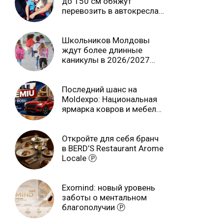
до 150 см обяжут
перевозить в автокреслах
независимо от возраста
Школьников Молдовы
ждут более длинные
каникулы в 2026/2027
учебном году
Последний шанс на
Moldexpo: Национальная
ярмарка ковров и мебели
завершится 3 августа Ⓟ
Откройте для себя бранч
в BERD’S Restaurant Arome
Locale Ⓟ
Exomind: новый уровень
заботы о ментальном
благополучии Ⓟ