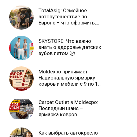
TotalAsig: Семейное
автопутешествие по
Европе – что оформить,
чтобы отдыхать спокойно
Ⓟ
SKYSTORE: Что важно
знать о здоровье детских
зубов летом Ⓟ
Moldexpo принимает
Национальную ярмарку
ковров и мебели с 9 по 14
июля Ⓟ
Carpet Outlet в Moldexpo:
Последний шанс –
ярмарка ковров
продлится только до 15
июня Ⓟ
Как выбрать автокресло