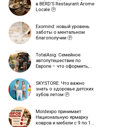
в BERD’S Restaurant Arome
Locale Ⓟ
Exomind: новый уровень
заботы о ментальном
благополучии Ⓟ
TotalAsig: Семейное
автопутешествие по
Европе – что оформить,
чтобы отдыхать спокойно
Ⓟ
SKYSTORE: Что важно
знать о здоровье детских
зубов летом Ⓟ
Moldexpo принимает
Национальную ярмарку
ковров и мебели с 9 по 14