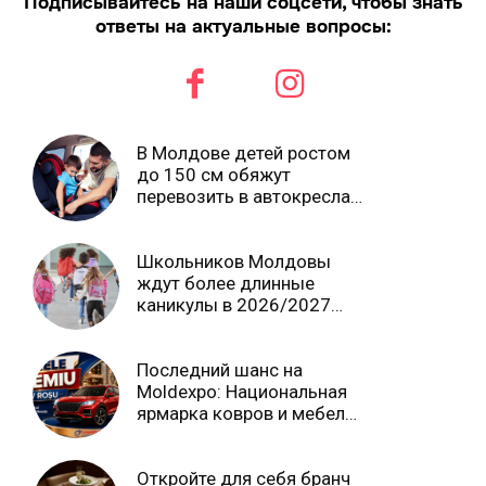
Подписывайтесь на наши соцсети, чтобы знать
ответы на актуальные вопросы:
В Молдове детей ростом
до 150 см обяжут
перевозить в автокреслах
независимо от возраста
Школьников Молдовы
ждут более длинные
каникулы в 2026/2027
учебном году
Последний шанс на
Moldexpo: Национальная
ярмарка ковров и мебели
завершится 3 августа Ⓟ
Откройте для себя бранч