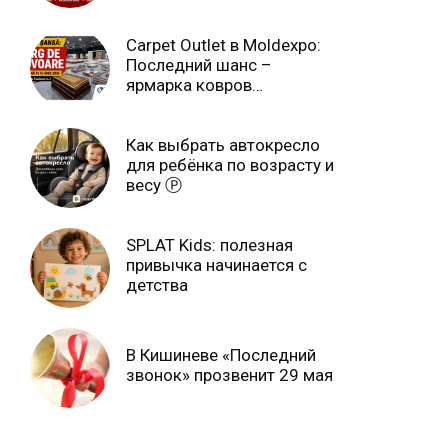
июля Ⓟ
Carpet Outlet в Moldexpo:
Последний шанс –
ярмарка ковров
продлится только до 15
июня Ⓟ
Как выбрать автокресло
для ребёнка по возрасту и
весу Ⓟ
SPLAT Kids: полезная
привычка начинается с
детства
В Кишиневе «Последний
звонок» прозвенит 29 мая