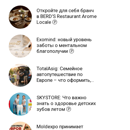
Откройте для себя бранч
в BERD’S Restaurant Arome
Locale Ⓟ
Exomind: новый уровень
заботы о ментальном
благополучии Ⓟ
TotalAsig: Семейное
автопутешествие по
Европе – что оформить,
чтобы отдыхать спокойно
Ⓟ
SKYSTORE: Что важно
знать о здоровье детских
зубов летом Ⓟ
Moldexpo принимает