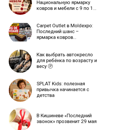
Национальную ярмарку
ковров и мебели с 9 по 14
июля Ⓟ
Carpet Outlet в Moldexpo:
Последний шанс –
ярмарка ковров
продлится только до 15
июня Ⓟ
Как выбрать автокресло
для ребёнка по возрасту и
весу Ⓟ
SPLAT Kids: полезная
привычка начинается с
детства
В Кишиневе «Последний
звонок» прозвенит 29 мая