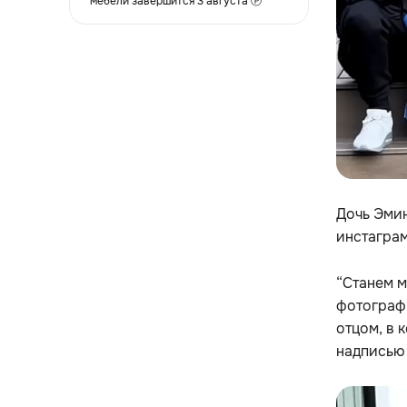
мебели завершится 3 августа Ⓟ
Дочь Эмин
инстаграм
“Станем м
фотографи
отцом, в 
надписью 