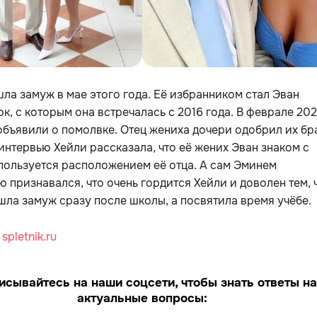
ла замуж в мае этого года. Её избранником стал Эван
к, с которым она встречалась с 2016 года. В феврале 20
объявили о помолвке. Отец жениха дочери одобрил их бра
интервью Хейли рассказала, что её жених Эван знаком с
пользуется расположением её отца. А сам Эминем
ю признавался, что очень гордится Хейли и доволен тем, 
шла замуж сразу после школы, а посвятила время учёбе.
:
spletnik.ru
исывайтесь на наши соцсети, чтобы знать ответы на
актуальные вопросы: