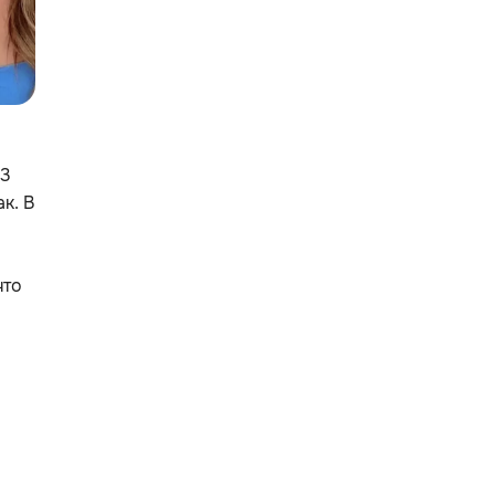
23
к. В
что