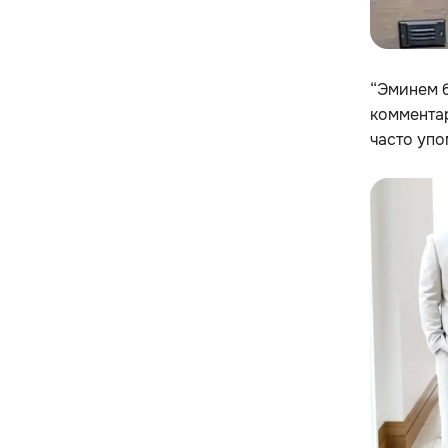
“Эминем б
комментар
часто упо