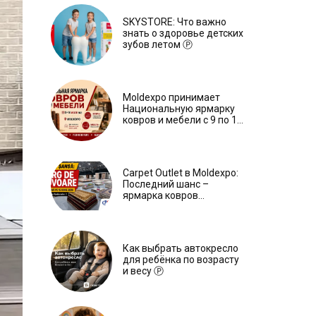
SKYSTORE: Что важно
знать о здоровье детских
зубов летом Ⓟ
Moldexpo принимает
Национальную ярмарку
ковров и мебели с 9 по 14
июля Ⓟ
Carpet Outlet в Moldexpo:
Последний шанс –
ярмарка ковров
продлится только до 15
июня Ⓟ
Как выбрать автокресло
для ребёнка по возрасту
и весу Ⓟ