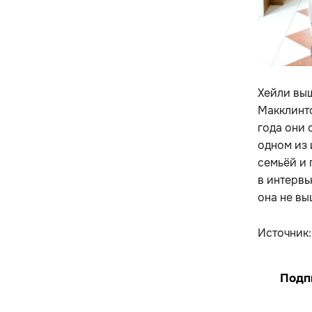
Хейли выш
Макклинто
года они 
одном из 
семьёй и 
в интервь
она не вы
Источник
Подп