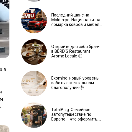
Последний шанс на
Moldexpo: Национальная
ярмарка ковров и мебели
завершится 3 августа Ⓟ
Откройте для себя бранч
в BERD’S Restaurant
Arome Locale Ⓟ
а в
Exomind: новый уровень
заботы о ментальном
благополучии Ⓟ
и
им
с
TotalAsig: Семейное
автопутешествие по
Европе – что оформить,
чтобы отдыхать спокойно
Ⓟ