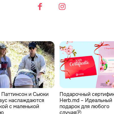
 Паттинсон и Сьюки
Подарочный сертифик
аус наслаждаются
Herb.md – Идеальный
кой с маленькой
подарок для любого
ью
случаяⓅ