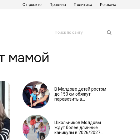
О проекте
Правила
Политика
Реклама
Поиск по сайту
т мамой
В Молдове детей ростом
до 150 см обяжут
перевозить в
автокреслах независимо
от возраста
Школьников Молдовы
ждут более длинные
каникулы в 2026/2027
учебном году