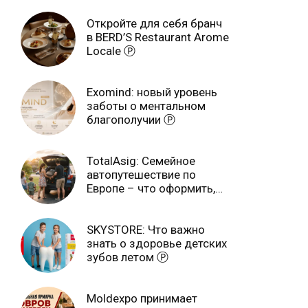
Откройте для себя бранч
в BERD’S Restaurant Arome
Locale Ⓟ
Exomind: новый уровень
заботы о ментальном
благополучии Ⓟ
TotalAsig: Семейное
автопутешествие по
Европе – что оформить,
чтобы отдыхать спокойно
Ⓟ
SKYSTORE: Что важно
знать о здоровье детских
зубов летом Ⓟ
Moldexpo принимает