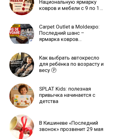
Национальную ярмарку
ковров и мебели с 9 по 14
июля Ⓟ
Carpet Outlet в Moldexpo:
Последний шанс –
ярмарка ковров
продлится только до 15
июня Ⓟ
Как выбрать автокресло
для ребёнка по возрасту и
весу Ⓟ
SPLAT Kids: полезная
привычка начинается с
детства
В Кишиневе «Последний
звонок» прозвенит 29 мая