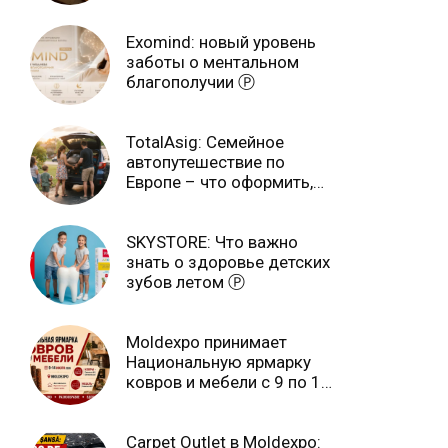
Exomind: новый уровень
заботы о ментальном
благополучии Ⓟ
TotalAsig: Семейное
автопутешествие по
Европе – что оформить,
чтобы отдыхать спокойно
Ⓟ
SKYSTORE: Что важно
знать о здоровье детских
зубов летом Ⓟ
Moldexpo принимает
Национальную ярмарку
ковров и мебели с 9 по 14
июля Ⓟ
Carpet Outlet в Moldexpo: