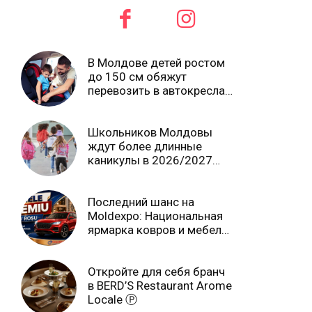
В Молдове детей ростом
до 150 см обяжут
перевозить в автокреслах
независимо от возраста
Школьников Молдовы
ждут более длинные
каникулы в 2026/2027
учебном году
Последний шанс на
Moldexpo: Национальная
ярмарка ковров и мебели
завершится 3 августа Ⓟ
Откройте для себя бранч
в BERD’S Restaurant Arome
Locale Ⓟ