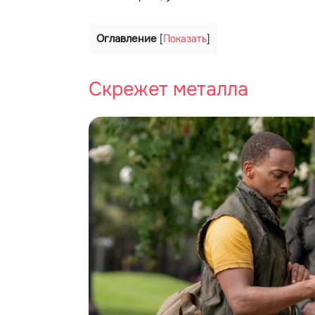
Оглавление
[
Показать
]
Скрежет металла