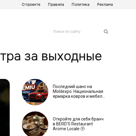
О проекте
Правила
Политика
Реклама
Поиск по сайту
тра за выходные
Последний шанс на
Moldexpo: Национальная
ярмарка ковров и мебели
завершится 3 августа Ⓟ
Откройте для себя бранч
в BERD’S Restaurant
Arome Locale Ⓟ