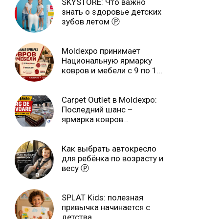
SKYSTORE: Что важно
знать о здоровье детских
зубов летом Ⓟ
Moldexpo принимает
Национальную ярмарку
ковров и мебели с 9 по 14
июля Ⓟ
Carpet Outlet в Moldexpo:
Последний шанс –
ярмарка ковров
продлится только до 15
июня Ⓟ
Как выбрать автокресло
для ребёнка по возрасту и
весу Ⓟ
SPLAT Kids: полезная
привычка начинается с
детства