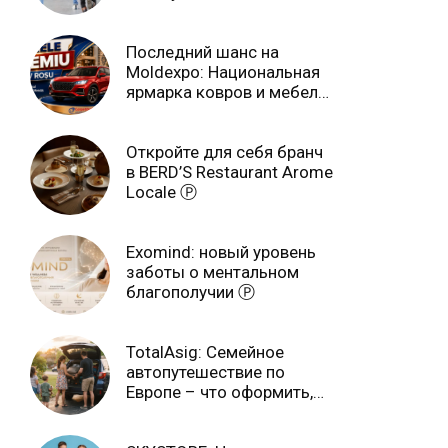
учебном году
Последний шанс на
Moldexpo: Национальная
ярмарка ковров и мебели
завершится 3 августа Ⓟ
Откройте для себя бранч
в BERD’S Restaurant Arome
Locale Ⓟ
Exomind: новый уровень
заботы о ментальном
благополучии Ⓟ
TotalAsig: Семейное
автопутешествие по
Европе – что оформить,
чтобы отдыхать спокойно
Ⓟ