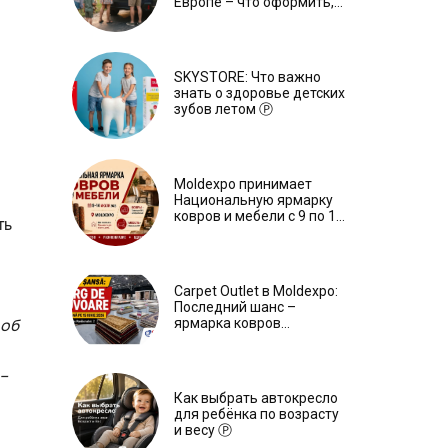
Европе – что оформить,
чтобы отдыхать спокойно
Ⓟ
SKYSTORE: Что важно
знать о здоровье детских
зубов летом Ⓟ
Moldexpo принимает
Национальную ярмарку
ковров и мебели с 9 по 14
ть
июля Ⓟ
Carpet Outlet в Moldexpo:
Последний шанс –
ярмарка ковров
 об
продлится только до 15
июня Ⓟ
–
Как выбрать автокресло
для ребёнка по возрасту
и весу Ⓟ