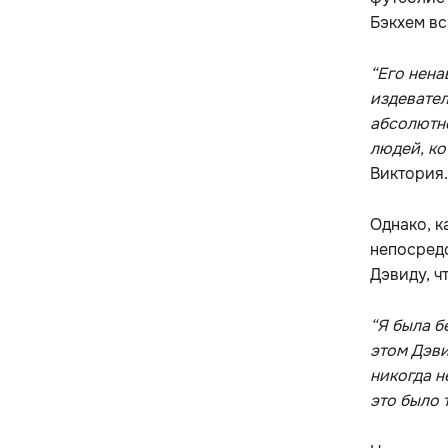
Бэкхем вс
“Его нена
издевател
абсолютно
людей, ко
Виктория.
Однако, к
непосред
Дэвиду, ч
“Я была б
этом Дэви
никогда н
это было т