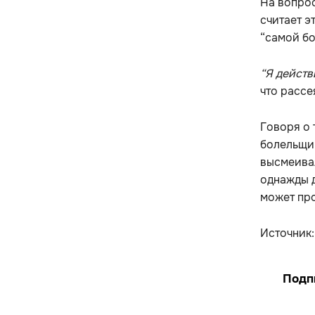
На вопрос
считает э
“самой бо
“Я действ
что рассе
Говоря о 
болельщи
высмеивал
однажды д
может про
Источник
Подп