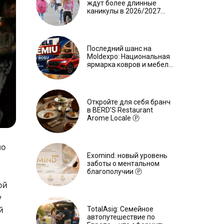
ждут более длинные
каникулы в 2026/2027
учебном году
Последний шанс на
Moldexpo: Национальная
ярмарка ковров и мебели
завершится 3 августа Ⓟ
Откройте для себя бранч
в BERD’S Restaurant
Arome Locale Ⓟ
ло
Exomind: новый уровень
заботы о ментальном
благополучии Ⓟ
ой
у
TotalAsig: Семейное
й
автопутешествие по