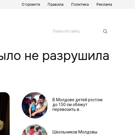
О проекте
Правила
Политика
Реклама
Поиск по сайту
было не разрушила
В Молдове детей ростом
до 150 см обяжут
перевозить в
автокреслах независимо
от возраста
Школьников Молдовы