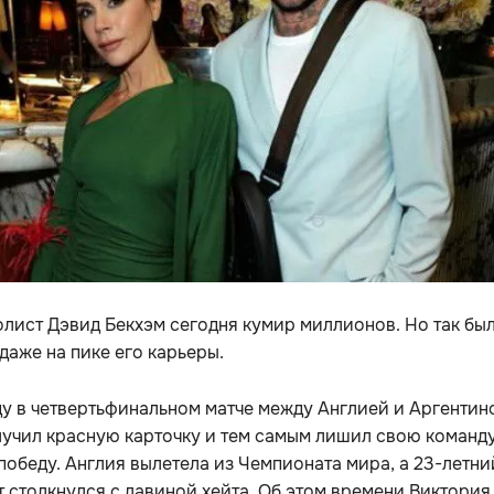
лист Дэвид Бекхэм сегодня кумир миллионов. Но так бы
 даже на пике его карьеры.
ду в четвертьфинальном матче между Англией и Аргентин
лучил красную карточку и тем самым лишил свою команд
победу. Англия вылетела из Чемпионата мира, а 23-летни
 столкнулся с лавиной хейта. Об этом времени Виктория