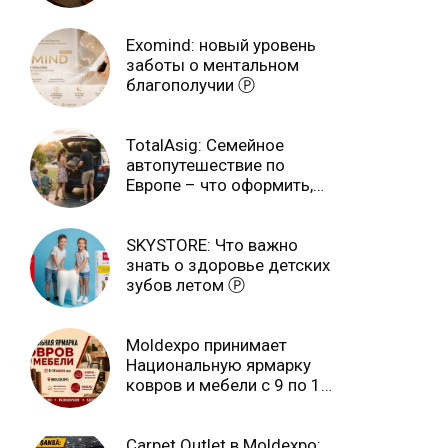
Exomind: новый уровень
заботы о ментальном
благополучии Ⓟ
TotalAsig: Семейное
автопутешествие по
Европе – что оформить,
чтобы отдыхать спокойно
Ⓟ
SKYSTORE: Что важно
знать о здоровье детских
зубов летом Ⓟ
Moldexpo принимает
Национальную ярмарку
ковров и мебели с 9 по 14
июля Ⓟ
Carpet Outlet в Moldexpo: