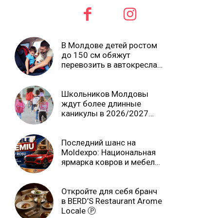
В Молдове детей ростом
до 150 см обяжут
перевозить в автокреслах
независимо от возраста
Школьников Молдовы
ждут более длинные
каникулы в 2026/2027
учебном году
Последний шанс на
Moldexpo: Национальная
ярмарка ковров и мебели
завершится 3 августа Ⓟ
Откройте для себя бранч
в BERD’S Restaurant Arome
Locale Ⓟ