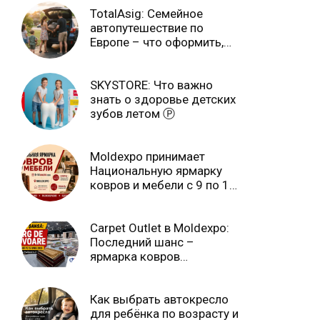
TotalAsig: Семейное
автопутешествие по
Европе – что оформить,
чтобы отдыхать спокойно
Ⓟ
SKYSTORE: Что важно
знать о здоровье детских
зубов летом Ⓟ
Moldexpo принимает
Национальную ярмарку
ковров и мебели с 9 по 14
июля Ⓟ
Carpet Outlet в Moldexpo:
Последний шанс –
ярмарка ковров
продлится только до 15
июня Ⓟ
Как выбрать автокресло
для ребёнка по возрасту и