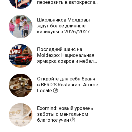
перевозить в автокреслах
независимо от возраста
Школьников Молдовы
ждут более длинные
каникулы в 2026/2027
учебном году
Последний шанс на
Moldexpo: Национальная
ярмарка ковров и мебели
завершится 3 августа Ⓟ
Откройте для себя бранч
в BERD’S Restaurant Arome
Locale Ⓟ
Exomind: новый уровень
заботы о ментальном
благополучии Ⓟ