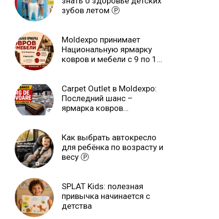
знать о здоровье детских
зубов летом Ⓟ
Moldexpo принимает
Национальную ярмарку
ковров и мебели с 9 по 14
июля Ⓟ
Carpet Outlet в Moldexpo:
Последний шанс –
ярмарка ковров
продлится только до 15
июня Ⓟ
Как выбрать автокресло
для ребёнка по возрасту и
весу Ⓟ
SPLAT Kids: полезная
привычка начинается с
детства