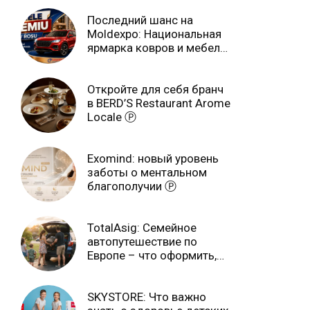
Последний шанс на
Moldexpo: Национальная
ярмарка ковров и мебели
завершится 3 августа Ⓟ
Откройте для себя бранч
в BERD’S Restaurant Arome
Locale Ⓟ
Exomind: новый уровень
заботы о ментальном
благополучии Ⓟ
TotalAsig: Семейное
автопутешествие по
Европе – что оформить,
чтобы отдыхать спокойно
Ⓟ
SKYSTORE: Что важно