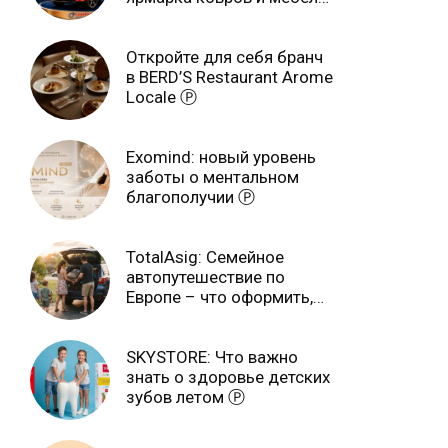
завершится 3 августа Ⓟ
Откройте для себя бранч
в BERD’S Restaurant Arome
Locale Ⓟ
Exomind: новый уровень
заботы о ментальном
благополучии Ⓟ
TotalAsig: Семейное
автопутешествие по
Европе – что оформить,
чтобы отдыхать спокойно
Ⓟ
SKYSTORE: Что важно
знать о здоровье детских
зубов летом Ⓟ