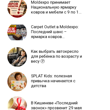
Moldexpo принимает
Национальную ярмарку
ковров и мебели с 9 по 14
июля Ⓟ
Carpet Outlet в Moldexpo:
Последний шанс –
ярмарка ковров
продлится только до 15
июня Ⓟ
Как выбрать автокресло
для ребёнка по возрасту и
весу Ⓟ
SPLAT Kids: полезная
привычка начинается с
детства
В Кишиневе «Последний
звонок» прозвенит 29 мая