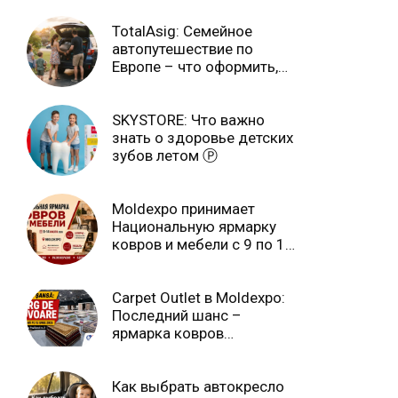
TotalAsig: Семейное
автопутешествие по
Европе – что оформить,
чтобы отдыхать спокойно
Ⓟ
SKYSTORE: Что важно
знать о здоровье детских
зубов летом Ⓟ
Moldexpo принимает
Национальную ярмарку
ковров и мебели с 9 по 14
июля Ⓟ
Carpet Outlet в Moldexpo:
Последний шанс –
ярмарка ковров
продлится только до 15
июня Ⓟ
Как выбрать автокресло