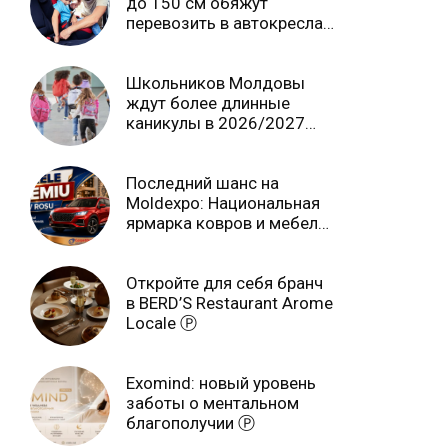
до 150 см обяжут
перевозить в автокреслах
независимо от возраста
Школьников Молдовы
ждут более длинные
каникулы в 2026/2027
учебном году
Последний шанс на
Moldexpo: Национальная
ярмарка ковров и мебели
завершится 3 августа Ⓟ
Откройте для себя бранч
в BERD’S Restaurant Arome
Locale Ⓟ
Exomind: новый уровень
заботы о ментальном
благополучии Ⓟ