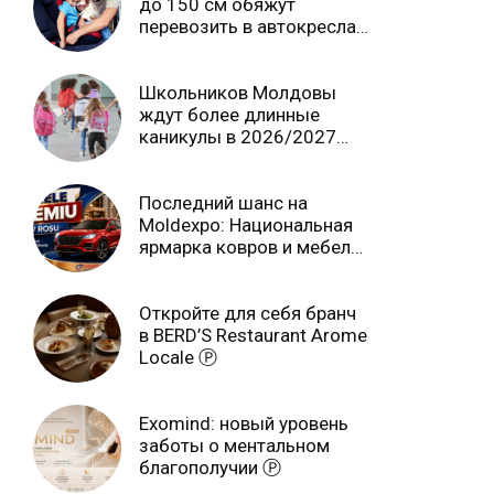
до 150 см обяжут
перевозить в автокреслах
независимо от возраста
Школьников Молдовы
ждут более длинные
каникулы в 2026/2027
учебном году
Последний шанс на
Moldexpo: Национальная
ярмарка ковров и мебели
завершится 3 августа Ⓟ
Откройте для себя бранч
в BERD’S Restaurant Arome
Locale Ⓟ
Exomind: новый уровень
заботы о ментальном
благополучии Ⓟ