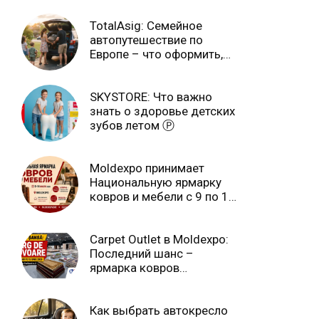
TotalAsig: Семейное
автопутешествие по
Европе – что оформить,
чтобы отдыхать спокойно
Ⓟ
SKYSTORE: Что важно
знать о здоровье детских
зубов летом Ⓟ
Moldexpo принимает
Национальную ярмарку
ковров и мебели с 9 по 14
июля Ⓟ
Carpet Outlet в Moldexpo:
Последний шанс –
ярмарка ковров
продлится только до 15
июня Ⓟ
Как выбрать автокресло