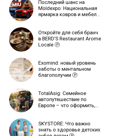
Последний шанс на
Moldexpo: Национальная
ярмарка ковров и мебели
завершится 3 августа Ⓟ
Откройте для себя бранч
в BERD’S Restaurant Arome
Locale Ⓟ
Exomind: новый уровень
заботы о ментальном
благополучии Ⓟ
TotalAsig: Семейное
автопутешествие по
Европе – что оформить,
чтобы отдыхать спокойно
Ⓟ
SKYSTORE: Что важно
знать о здоровье детских
зубов летом Ⓟ