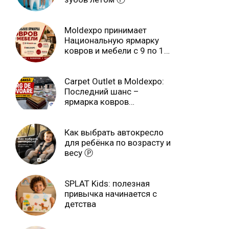
Moldexpo принимает
Национальную ярмарку
ковров и мебели с 9 по 14
июля Ⓟ
Carpet Outlet в Moldexpo:
Последний шанс –
ярмарка ковров
продлится только до 15
июня Ⓟ
Как выбрать автокресло
для ребёнка по возрасту и
весу Ⓟ
SPLAT Kids: полезная
привычка начинается с
детства