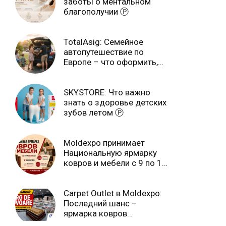
заботы о ментальном
благополучии Ⓟ
TotalAsig: Семейное
автопутешествие по
Европе – что оформить,
чтобы отдыхать спокойно
Ⓟ
SKYSTORE: Что важно
знать о здоровье детских
зубов летом Ⓟ
Moldexpo принимает
Национальную ярмарку
ковров и мебели с 9 по 14
июля Ⓟ
Carpet Outlet в Moldexpo:
Последний шанс –
ярмарка ковров
продлится только до 15