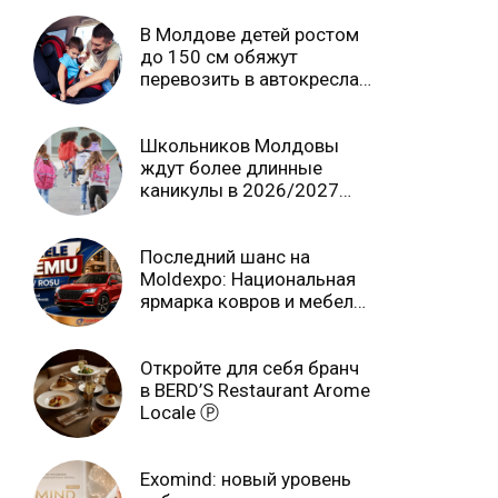
В Молдове детей ростом
до 150 см обяжут
перевозить в автокреслах
независимо от возраста
Школьников Молдовы
ждут более длинные
каникулы в 2026/2027
учебном году
Последний шанс на
Moldexpo: Национальная
ярмарка ковров и мебели
завершится 3 августа Ⓟ
Откройте для себя бранч
в BERD’S Restaurant Arome
Locale Ⓟ
Exomind: новый уровень