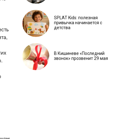
SPLAT Kids: полезная
привычка начинается с
детства
есть
та,
гих
В Кишиневе «Последний
звонок» прозвенит 29 мая
р.
о
ожем