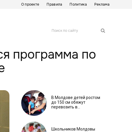
О проекте
Правила
Политика
Реклама
Поиск по сайту
ся программа по
е
В Молдове детей ростом
до 150 см обяжут
перевозить в
автокреслах независимо
от возраста
Школьников Молдовы