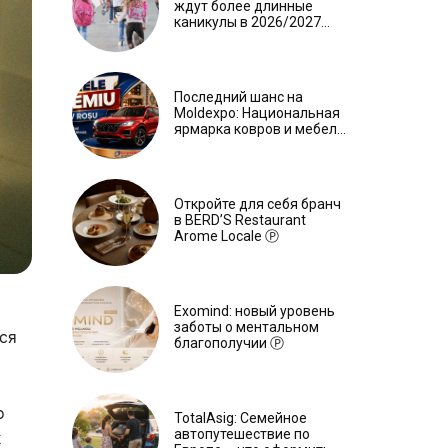
ждут более длинные
каникулы в 2026/2027
учебном году
Последний шанс на
Moldexpo: Национальная
ярмарка ковров и мебели
завершится 3 августа Ⓟ
Откройте для себя бранч
в BERD’S Restaurant
Arome Locale Ⓟ
Exomind: новый уровень
заботы о ментальном
ся
благополучии Ⓟ
о
TotalAsig: Семейное
автопутешествие по
х