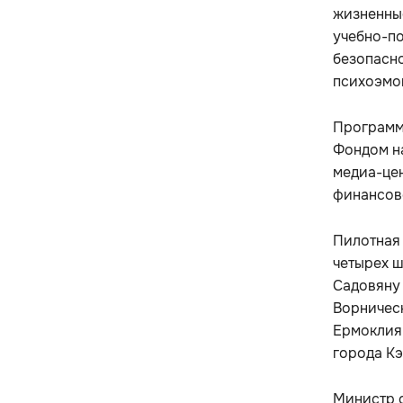
жизненные
учебно-п
безопасно
психоэмо
Программ
Фондом н
медиа-це
финансов
Пилотная 
четырех ш
Садовяну 
Ворническ
Ермоклия,
города Кэ
Министр 