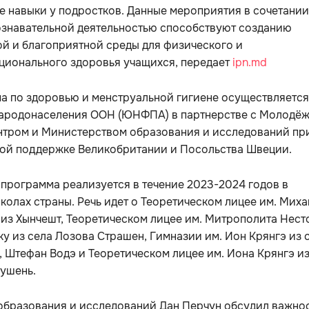
 навыки у подростков. Данные мероприятия в сочетании
ознавательной деятельностью способствуют созданию
й и благоприятной среды для физического и
ционального здоровья учащихся, передает
ipn.md
а по здоровью и менструальной гигиене осуществляется
ародонаселения ООН (ЮНФПА) в партнерстве с Молодё
нтром и Министерством образования и исследований пр
ой поддержке Великобритании и Посольства Швеции.
программа реализуется в течение 2023-2024 годов в
колах страны. Речь идет о Теоретическом лицее им. Мих
из Хынчешт, Теоретическом лицее им. Митрополита Нест
у из села Лозова Страшен, Гимназии им. Ион Крянгэ из 
 Штефан Водэ и Теоретическом лицее им. Иона Крянгэ и
ушень.
образования и исследований Дан Перчун обсудил важно