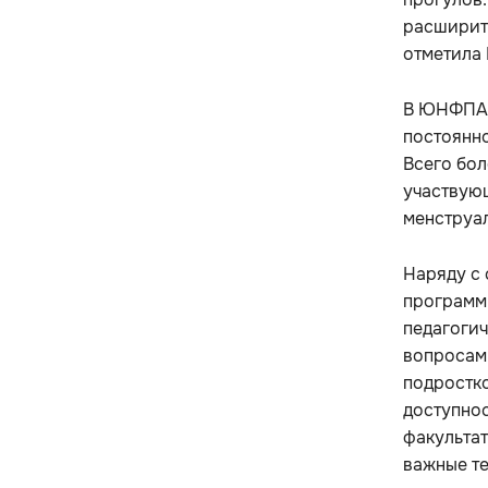
расширить
отметила 
В ЮНФПА 
постоянно
Всего бол
участвующ
менструал
Наряду с 
программ
педагогич
вопросам
подростко
доступнос
факульта
важные те