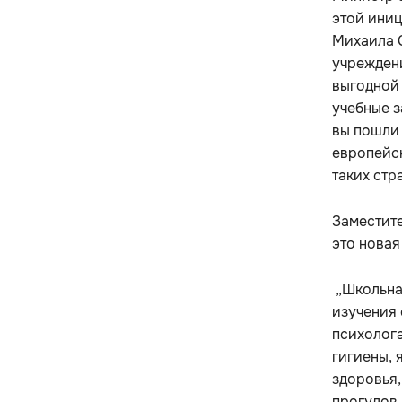
этой иниц
Михаила 
учреждени
выгодной 
учебные з
вы пошли 
европейск
таких стр
Заместит
это новая
„Школьна
изучения 
психолога
гигиены,
здоровья
прогулов.