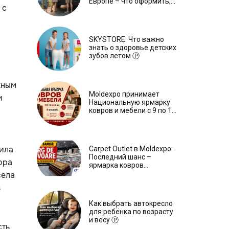
Европе – что оформить,
 с
чтобы отдыхать спокойно
Ⓟ
SKYSTORE: Что важно
знать о здоровье детских
зубов летом Ⓟ
жным
Moldexpo принимает
и
Национальную ярмарку
ковров и мебели с 9 по 14
июля Ⓟ
аила
Carpet Outlet в Moldexpo:
Последний шанс –
ора
ярмарка ковров
продлится только до 15
села
июня Ⓟ
з
Как выбрать автокресло
для ребёнка по возрасту
и весу Ⓟ
сть