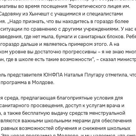
иативы во время посещения Теоретического лицея им.
Садовяну из Хынчешт с учащимися и специалистами
я. „Надо признать, что вы находитесь в гораздо более
ситуации по сравнению с другими учреждениями. У нас 
аведения, где нет мыла, бумаги и санитарных блоков. Ребя
гораздо дальше и являетесь примером этого. А на
ом уровне вы достаточно прогрессивны – я не знаю мно
ан, где в школе есть такие возможности”, – сказал минист
ель представителя ЮНФПА Наталья Плугару отметила, чт
 программа в Молдове.
я среда, предлагающая благоприятные условия для
санитарного просвещения, доступ к услугам врача и
, а также бесплатную выдачу средств менструальной
 являются важными школьными мерами для обеспечения
, равных возможностей обучения и снижения школьных
 Это новая программа в Молдове, и мы надеемся, что см