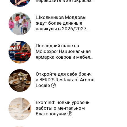
перевозить в автокреслах
независимо от возраста
Школьников Молдовы
ждут более длинные
каникулы в 2026/2027
учебном году
Последний шанс на
Moldexpo: Национальная
ярмарка ковров и мебели
завершится 3 августа Ⓟ
Откройте для себя бранч
в BERD’S Restaurant Arome
Locale Ⓟ
Exomind: новый уровень
заботы о ментальном
благополучии Ⓟ