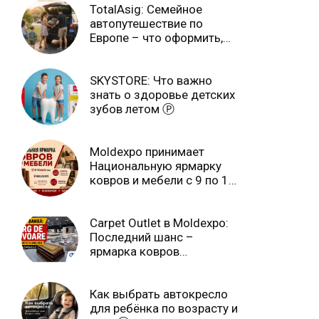
TotalAsig: Семейное
автопутешествие по
Европе – что оформить,
чтобы отдыхать спокойно
Ⓟ
SKYSTORE: Что важно
знать о здоровье детских
зубов летом Ⓟ
Moldexpo принимает
Национальную ярмарку
ковров и мебели с 9 по 14
июля Ⓟ
Carpet Outlet в Moldexpo:
Последний шанс –
ярмарка ковров
продлится только до 15
июня Ⓟ
Как выбрать автокресло
для ребёнка по возрасту и