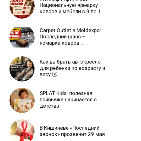
Национальную ярмарку
ковров и мебели с 9 по 14
июля Ⓟ
Carpet Outlet в Moldexpo:
Последний шанс –
ярмарка ковров
продлится только до 15
июня Ⓟ
Как выбрать автокресло
для ребёнка по возрасту и
весу Ⓟ
SPLAT Kids: полезная
привычка начинается с
детства
В Кишиневе «Последний
звонок» прозвенит 29 мая