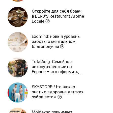
завершится 3 августа Ⓟ
Откройте для себя бранч
в BERD’S Restaurant Arome
Locale Ⓟ
Exomind: новый уровень
заботы о ментальном
благополучии Ⓟ
TotalAsig: Семейное
автопутешествие по
Европе – что оформить,
чтобы отдыхать спокойно
Ⓟ
SKYSTORE: Что важно
знать о здоровье детских
зубов летом Ⓟ
Moldexpo принимает