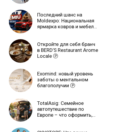
учебном году
Последний шанс на
Moldexpo: Национальная
ярмарка ковров и мебели
завершится 3 августа Ⓟ
Откройте для себя бранч
в BERD’S Restaurant Arome
Locale Ⓟ
Exomind: новый уровень
заботы о ментальном
благополучии Ⓟ
TotalAsig: Семейное
автопутешествие по
Европе – что оформить,
чтобы отдыхать спокойно
Ⓟ