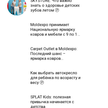
SKYSTORE: Что важно
знать о здоровье детских
зубов летом Ⓟ
Moldexpo принимает
Национальную ярмарку
ковров и мебели с 9 по 14
июля Ⓟ
Carpet Outlet в Moldexpo:
Последний шанс –
ярмарка ковров
продлится только до 15
июня Ⓟ
Как выбрать автокресло
для ребёнка по возрасту и
весу Ⓟ
SPLAT Kids: полезная
привычка начинается с
детства