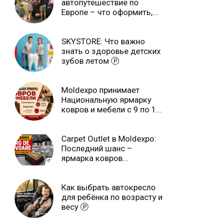
автопутешествие по
Европе – что оформить,
чтобы отдыхать спокойно
Ⓟ
SKYSTORE: Что важно
знать о здоровье детских
зубов летом Ⓟ
Moldexpo принимает
Национальную ярмарку
ковров и мебели с 9 по 14
июля Ⓟ
Carpet Outlet в Moldexpo:
Последний шанс –
ярмарка ковров
продлится только до 15
июня Ⓟ
Как выбрать автокресло
для ребёнка по возрасту и
весу Ⓟ