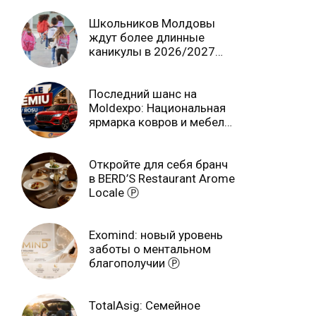
Школьников Молдовы
ждут более длинные
каникулы в 2026/2027
учебном году
Последний шанс на
Moldexpo: Национальная
ярмарка ковров и мебели
завершится 3 августа Ⓟ
Откройте для себя бранч
в BERD’S Restaurant Arome
Locale Ⓟ
Exomind: новый уровень
заботы о ментальном
благополучии Ⓟ
TotalAsig: Семейное