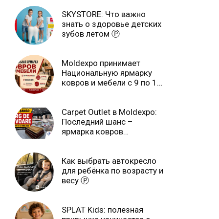
Ⓟ
SKYSTORE: Что важно
знать о здоровье детских
зубов летом Ⓟ
Moldexpo принимает
Национальную ярмарку
ковров и мебели с 9 по 14
июля Ⓟ
Carpet Outlet в Moldexpo:
Последний шанс –
ярмарка ковров
продлится только до 15
июня Ⓟ
Как выбрать автокресло
для ребёнка по возрасту и
весу Ⓟ
SPLAT Kids: полезная