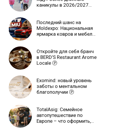
каникулы в 2026/2027
учебном году
Последний шанс на
Moldexpo: Национальная
ярмарка ковров и мебели
завершится 3 августа Ⓟ
Откройте для себя бранч
в BERD’S Restaurant Arome
Locale Ⓟ
Exomind: новый уровень
заботы о ментальном
благополучии Ⓟ
TotalAsig: Семейное
автопутешествие по
Европе – что оформить,
чтобы отдыхать спокойно