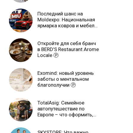
учебном году
Последний шанс на
Moldexpo: Национальная
ярмарка ковров и мебели
завершится 3 августа Ⓟ
Откройте для себя бранч
в BERD’S Restaurant Arome
Locale Ⓟ
Exomind: новый уровень
заботы о ментальном
благополучии Ⓟ
TotalAsig: Семейное
автопутешествие по
Европе – что оформить,
чтобы отдыхать спокойно
Ⓟ
SKYSTORE: Что важно