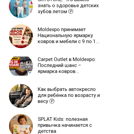
знать о здоровье детских
зубов летом Ⓟ
Moldexpo принимает
Национальную ярмарку
ковров и мебели с 9 по 14
июля Ⓟ
Carpet Outlet в Moldexpo:
Последний шанс –
ярмарка ковров
продлится только до 15
июня Ⓟ
Как выбрать автокресло
для ребёнка по возрасту и
весу Ⓟ
SPLAT Kids: полезная
привычка начинается с
детства