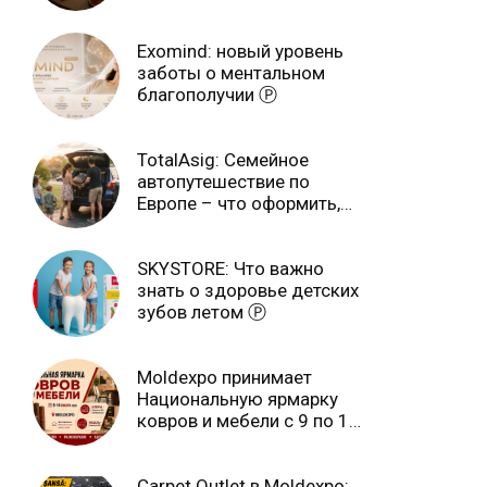
Exomind: новый уровень
заботы о ментальном
благополучии Ⓟ
TotalAsig: Семейное
автопутешествие по
Европе – что оформить,
чтобы отдыхать спокойно
Ⓟ
SKYSTORE: Что важно
знать о здоровье детских
зубов летом Ⓟ
Moldexpo принимает
Национальную ярмарку
ковров и мебели с 9 по 14
июля Ⓟ
Carpet Outlet в Moldexpo: