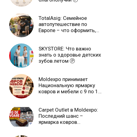
TotalAsig: Семейное
автопутешествие по
Европе – что оформить,
чтобы отдыхать спокойно
Ⓟ
SKYSTORE: Что важно
знать о здоровье детских
зубов летом Ⓟ
Moldexpo принимает
Национальную ярмарку
ковров и мебели с 9 по 14
июля Ⓟ
Carpet Outlet в Moldexpo:
Последний шанс –
ярмарка ковров
продлится только до 15
июня Ⓟ