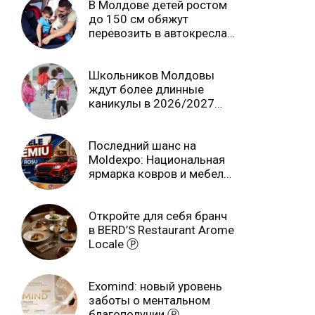
В Молдове детей ростом
до 150 см обяжут
перевозить в автокреслах
независимо от возраста
Школьников Молдовы
ждут более длинные
каникулы в 2026/2027
учебном году
Последний шанс на
Moldexpo: Национальная
ярмарка ковров и мебели
завершится 3 августа Ⓟ
Откройте для себя бранч
в BERD’S Restaurant Arome
Locale Ⓟ
Exomind: новый уровень
заботы о ментальном
благополучии Ⓟ