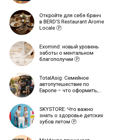
завершится 3 августа Ⓟ
Откройте для себя бранч
в BERD’S Restaurant Arome
Locale Ⓟ
Exomind: новый уровень
заботы о ментальном
благополучии Ⓟ
TotalAsig: Семейное
автопутешествие по
Европе – что оформить,
чтобы отдыхать спокойно
Ⓟ
SKYSTORE: Что важно
знать о здоровье детских
зубов летом Ⓟ