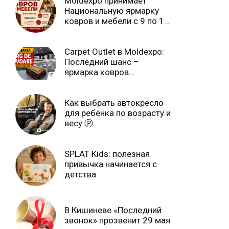
Moldexpo принимает
Национальную ярмарку
ковров и мебели с 9 по 14
июля Ⓟ
Carpet Outlet в Moldexpo:
Последний шанс –
ярмарка ковров
продлится только до 15
июня Ⓟ
Как выбрать автокресло
для ребёнка по возрасту и
весу Ⓟ
SPLAT Kids: полезная
привычка начинается с
детства
В Кишиневе «Последний
звонок» прозвенит 29 мая