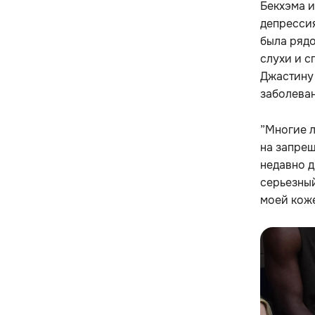
Бекхэма и
депрессия
была рядо
слухи и с
Джастину 
заболеван
”Многие л
на запрещ
недавно д
серьезный
моей коже