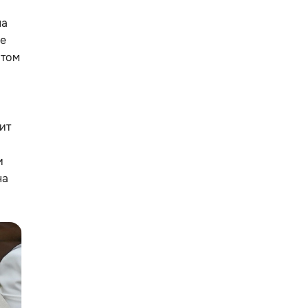
на
ые
отом
ит
и
на