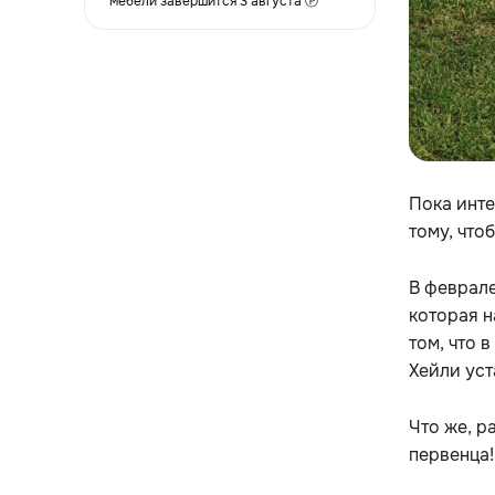
мебели завершится 3 августа Ⓟ
Пока инте
тому, что
В феврале
которая н
том, что 
Хейли уст
Что же, р
первенца!