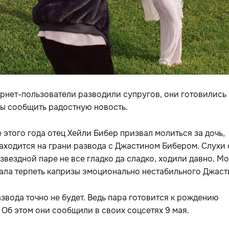
рнет-пользователи разводили супругов, они готовились 
бы сообщить радостную новость.
 этого года отец Хейли Бибер призвал молиться за дочь,
аходится на грани развода с Джастином Бибером. Слухи 
в звездной паре не все гладко да сладко, ходили давно. Мо
ала терпеть капризы эмоционально нестабильного Джаст
азвода точно не будет. Ведь пара готовится к рождению
 Об этом они сообщили в своих соцсетях 9 мая.