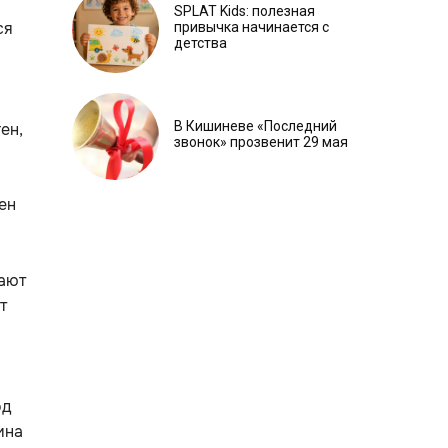
SPLAT Kids: полезная
ся
привычка начинается с
детства
В Кишиневе «Последний
ен,
звонок» прозвенит 29 мая
ен
нают
т
од
ина