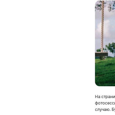
На страни
фотосесси
случаю. Б