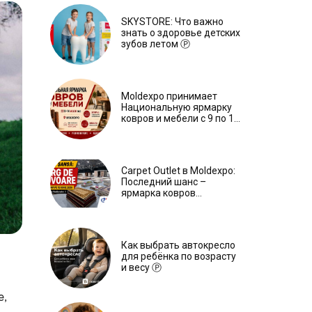
SKYSTORE: Что важно
знать о здоровье детских
зубов летом Ⓟ
Moldexpo принимает
Национальную ярмарку
ковров и мебели с 9 по 14
июля Ⓟ
Carpet Outlet в Moldexpo:
Последний шанс –
ярмарка ковров
продлится только до 15
июня Ⓟ
Как выбрать автокресло
для ребёнка по возрасту
и весу Ⓟ
е,