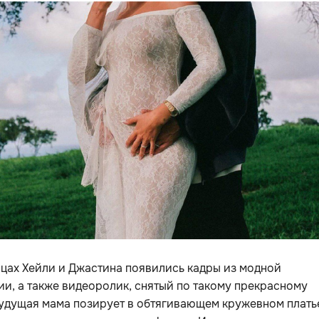
цах Хейли и Джастина появились кадры из модной
и, а также видеоролик, снятый по такому прекрасному
удущая мама позирует в обтягивающем кружевном плать