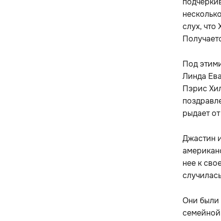
подчеркив
несколько
слух, что
Получаетс
Под этими
Линда Ева
Пэрис Хил
поздравле
рыдает от
Джастин и
американс
нее к сво
случилась
Они были 
семейной 