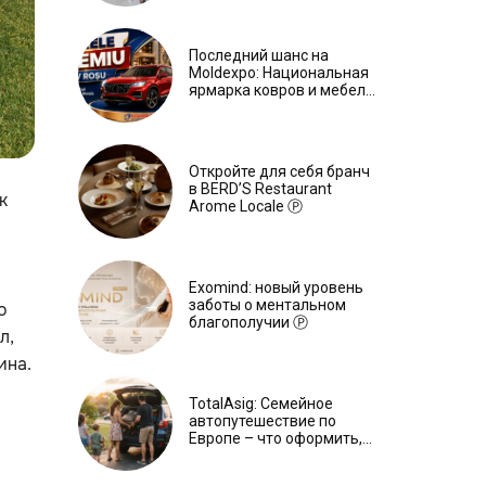
Последний шанс на
Moldexpo: Национальная
ярмарка ковров и мебели
завершится 3 августа Ⓟ
Откройте для себя бранч
в BERD’S Restaurant
к
Arome Locale Ⓟ
Exomind: новый уровень
заботы о ментальном
о
благополучии Ⓟ
л,
ина.
TotalAsig: Семейное
автопутешествие по
Европе – что оформить,
чтобы отдыхать спокойно
Ⓟ