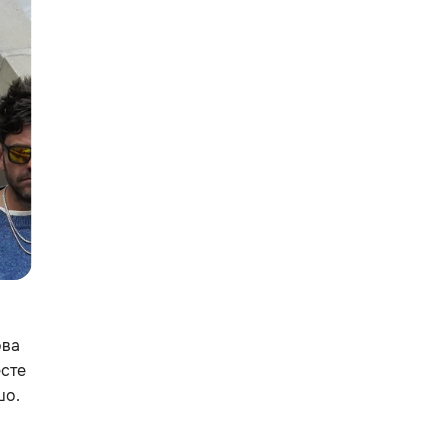
ова
есте
шо.