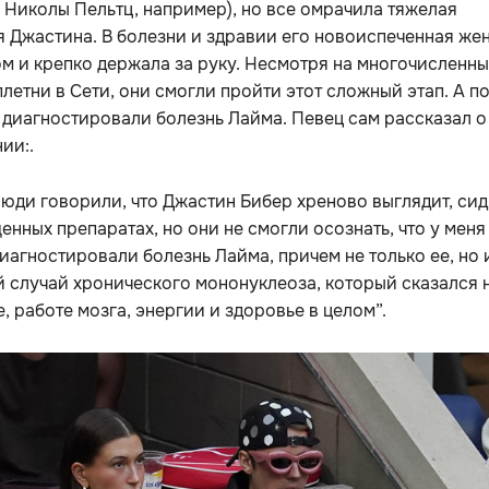
 Николы Пельтц, например), но все омрачила тяжелая
 Джастина. В болезни и здравии его новоиспеченная же
м и крепко держала за руку. Несмотря на многочисленн
плетни в Сети, они смогли пройти этот сложный этап. А п
диагностировали болезнь Лайма. Певец сам рассказал о
ии:.
юди говорили, что Джастин Бибер хреново выглядит, сид
енных препаратах, но они не смогли осознать, что у меня
иагностировали болезнь Лайма, причем не только ее, но 
 случай хронического мононуклеоза, который сказался 
, работе мозга, энергии и здоровье в целом”.