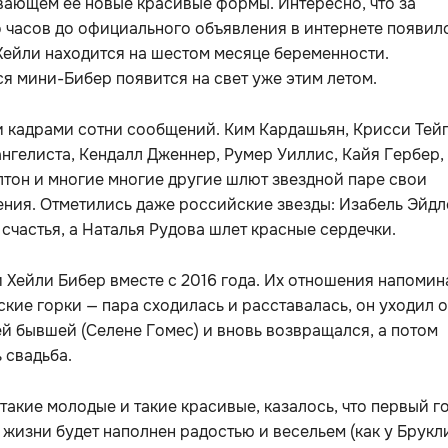
ающем ее новые красивые формы. Интересно, что за
 часов до официального объявления в интернете появил
 Хейли находится на шестом месяце беременности.
я мини-Бибер появится на свет уже этим летом.
 кадрами сотни сообщений. Ким Кардашьян, Крисси Тейг
нгелиста, Кендалл Дженнер, Румер Уиллис, Кайя Гербер,
тон и многие многие другие шлют звездной паре свои
ния. Отметились даже российские звезды: Изабель Эйдл
 счастья, а Наталья Рудова шлет красные сердечки.
 Хейли Бибер вместе с 2016 года. Их отношения напоми
кие горки — пара сходилась и расставалась, он уходил о
ей бывшей (Селене Гомес) и вновь возвращался, а потом
 свадьба.
такие молодые и такие красивые, казалось, что первый г
жизни будет наполнен радостью и весельем (как у Брукл