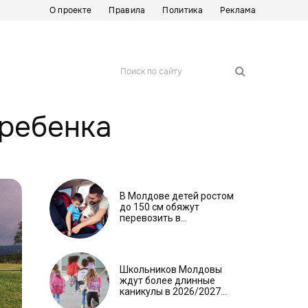
О проекте
Правила
Политика
Реклама
Поиск по сайту
 ребенка
В Молдове детей ростом
до 150 см обяжут
перевозить в
автокреслах независимо
от возраста
Школьников Молдовы
ждут более длинные
каникулы в 2026/2027
учебном году