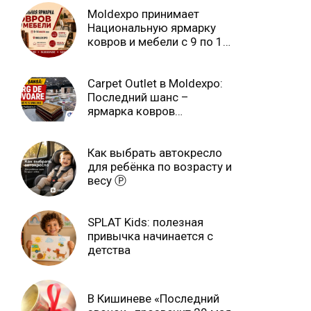
Moldexpo принимает
Национальную ярмарку
ковров и мебели с 9 по 14
июля Ⓟ
Carpet Outlet в Moldexpo:
Последний шанс –
ярмарка ковров
продлится только до 15
июня Ⓟ
Как выбрать автокресло
для ребёнка по возрасту и
весу Ⓟ
SPLAT Kids: полезная
привычка начинается с
детства
В Кишиневе «Последний