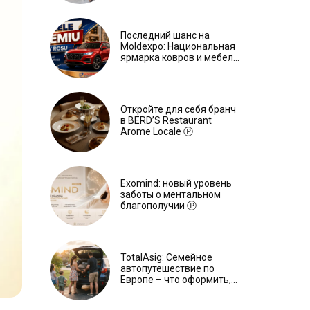
Последний шанс на
Moldexpo: Национальная
ярмарка ковров и мебели
завершится 3 августа Ⓟ
Откройте для себя бранч
в BERD’S Restaurant
Arome Locale Ⓟ
Exomind: новый уровень
заботы о ментальном
благополучии Ⓟ
TotalAsig: Семейное
автопутешествие по
Европе – что оформить,
чтобы отдыхать спокойно
Ⓟ