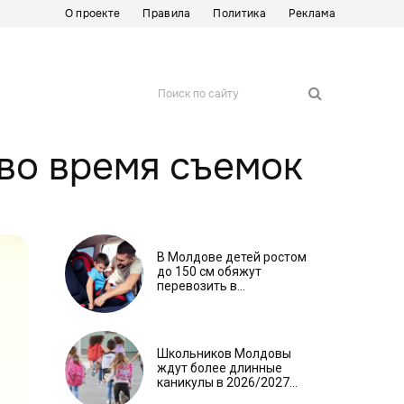
О проекте
Правила
Политика
Реклама
Поиск по сайту
во время съемок
В Молдове детей ростом
до 150 см обяжут
перевозить в
автокреслах независимо
от возраста
Школьников Молдовы
ждут более длинные
каникулы в 2026/2027
учебном году