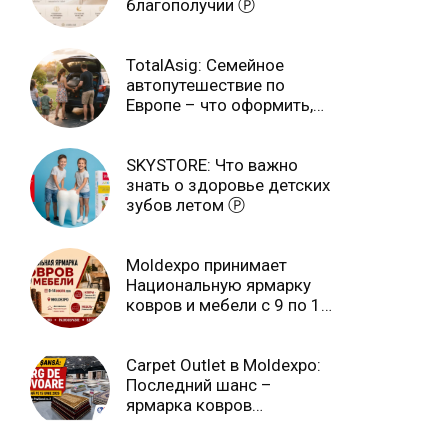
благополучии Ⓟ
TotalAsig: Семейное
автопутешествие по
Европе – что оформить,
чтобы отдыхать спокойно
Ⓟ
SKYSTORE: Что важно
знать о здоровье детских
зубов летом Ⓟ
Moldexpo принимает
Национальную ярмарку
ковров и мебели с 9 по 14
июля Ⓟ
Carpet Outlet в Moldexpo:
Последний шанс –
ярмарка ковров
продлится только до 15
июня Ⓟ