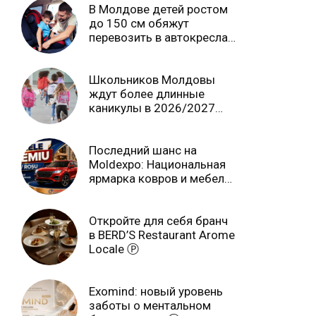
В Молдове детей ростом
до 150 см обяжут
перевозить в автокреслах
независимо от возраста
Школьников Молдовы
ждут более длинные
каникулы в 2026/2027
учебном году
Последний шанс на
Moldexpo: Национальная
ярмарка ковров и мебели
завершится 3 августа Ⓟ
Откройте для себя бранч
в BERD’S Restaurant Arome
Locale Ⓟ
Exomind: новый уровень
заботы о ментальном