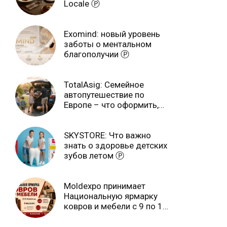
Locale Ⓟ
Exomind: новый уровень
заботы о ментальном
благополучии Ⓟ
TotalAsig: Семейное
автопутешествие по
Европе – что оформить,
чтобы отдыхать спокойно
Ⓟ
SKYSTORE: Что важно
знать о здоровье детских
зубов летом Ⓟ
Moldexpo принимает
Национальную ярмарку
ковров и мебели с 9 по 14
июля Ⓟ