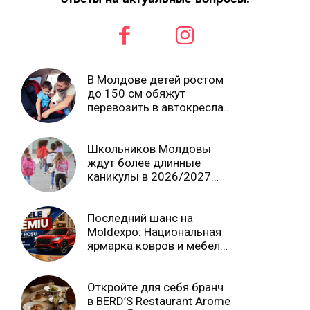
В Молдове детей ростом
до 150 см обяжут
перевозить в автокреслах
независимо от возраста
Школьников Молдовы
ждут более длинные
каникулы в 2026/2027
учебном году
Последний шанс на
Moldexpo: Национальная
ярмарка ковров и мебели
завершится 3 августа Ⓟ
Откройте для себя бранч
в BERD’S Restaurant Arome