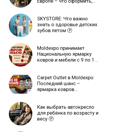
Европе – что оформить,
чтобы отдыхать спокойно
Ⓟ
SKYSTORE: Что важно
знать о здоровье детских
зубов летом Ⓟ
Moldexpo принимает
Национальную ярмарку
ковров и мебели с 9 по 14
июля Ⓟ
Carpet Outlet в Moldexpo:
Последний шанс –
ярмарка ковров
продлится только до 15
июня Ⓟ
Как выбрать автокресло
для ребёнка по возрасту и
весу Ⓟ