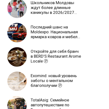
Школьников Молдовы
ждут более длинные
каникулы в 2026/2027
учебном году
Последний шанс на
Moldexpo: Национальная
ярмарка ковров и мебели
завершится 3 августа Ⓟ
Откройте для себя бранч
в BERD’S Restaurant Arome
Locale Ⓟ
Exomind: новый уровень
заботы о ментальном
благополучии Ⓟ
TotalAsig: Семейное
автопутешествие по